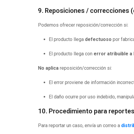
9. Reposiciones / correcciones (
Podemos ofrecer reposición/corrección si:
El producto llega
defectuoso
por fabric
El producto llega con
error atribuible 
No aplica
reposición/corrección si:
El error proviene de información incorrect
El daño ocurre por uso indebido, manipu
10. Procedimiento para reporte
Para reportar un caso, envía un correo a
distr