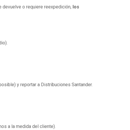
 se devuelve o requiere reexpedición,
los
io).
osible) y reportar a Distribuciones Santander.
os a la medida del cliente).