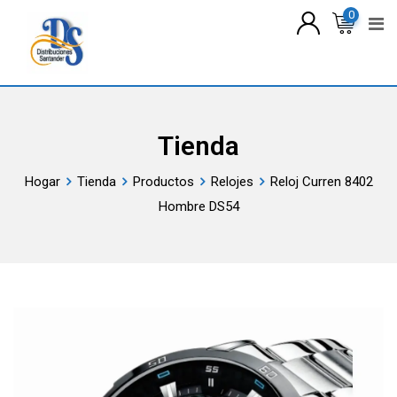
saltar
0
al
contenido
Tienda
Hogar
Tienda
Productos
Relojes
Reloj Curren 8402
Hombre DS54