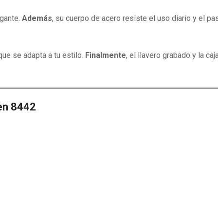
egante.
Además
, su cuerpo de acero resiste el uso diario y el p
que se adapta a tu estilo.
Finalmente
, el llavero grabado y la c
ren 8442