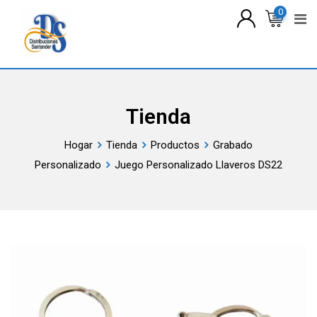
saltar
0
al
contenido
Tienda
Hogar
Tienda
Productos
Grabado
Personalizado
Juego Personalizado Llaveros DS22